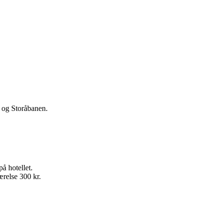
g og 1 ekstra greenfee, fås dette for 1350 kr. pr. person.
banen ved direkte kontakt til golfklubben (VIGTIGT: husk at oplyse at I 
295 kr. Tillæg for enkeltværelse 300 kr.
 og Storåbanen.
å hotellet.
ærelse 300 kr.