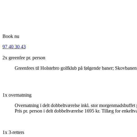
Ønskes der ekstra overnatning inkl. 1 ekstra morgenmad, 1 ekstra midda
Sådan gør du: Kontakt os og book Jeres overnatning, bestil tid på golf
Golf og overnatning uden mad: Pris pr. person i delt dobbeltværelse 1
Book nu
97 40 30 43
2x greenfee pr. person
Greenfees til Holstebro golfklub på følgende baner; Skovbanen
1x overnatning
Overnatning i delt dobbeltværelse inkl. stor morgenmadsbuffet p
Pris pr. person i delt dobbeltværelse 1695 kr. Tillæg for enkeltv
1x 3-retters