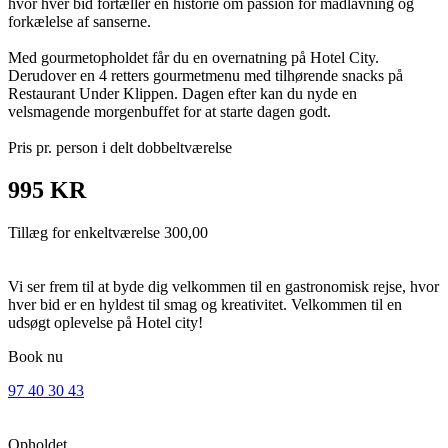
hvor hver bid fortæller en historie om passion for madlavning og
forkælelse af sanserne.
Med gourmetopholdet får du en overnatning på Hotel City.
Derudover en 4 retters gourmetmenu med tilhørende snacks på
Restaurant Under Klippen. Dagen efter kan du nyde en
velsmagende morgenbuffet for at starte dagen godt.
Pris pr. person i delt dobbeltværelse
995 KR
Tillæg for enkeltværelse 300,00
Vi ser frem til at byde dig velkommen til en gastronomisk rejse, hvor
hver bid er en hyldest til smag og kreativitet. Velkommen til en
udsøgt oplevelse på Hotel city!
Book nu
97 40 30 43
Opholdet