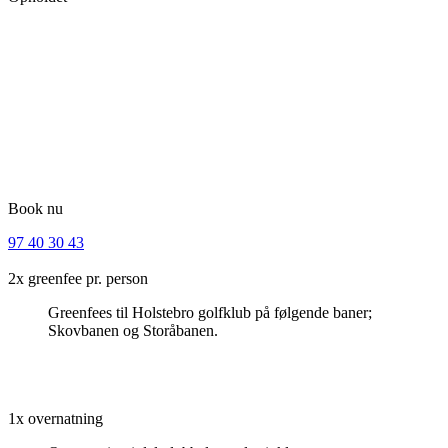
Ønskes der ekstra overnatning inkl. 1 ekstra morgenmad, 1 ekstra
middag og 1 ekstra greenfee, fås dette for 1350 kr. pr. person.
Sådan gør du: Kontakt os og book Jeres overnatning, bestil tid på
golfbanen ved direkte kontakt til golfklubben (VIGTIGT: husk at
oplyse at I bor på Hotel City ved bestilling af tider)
Golf og overnatning uden mad: Pris pr. person i delt dobbeltværelse
1295 kr. Tillæg for enkeltværelse 300 kr.
Book nu
97 40 30 43
2x greenfee pr. person
Greenfees til Holstebro golfklub på følgende baner;
Skovbanen og Storåbanen.
1x overnatning