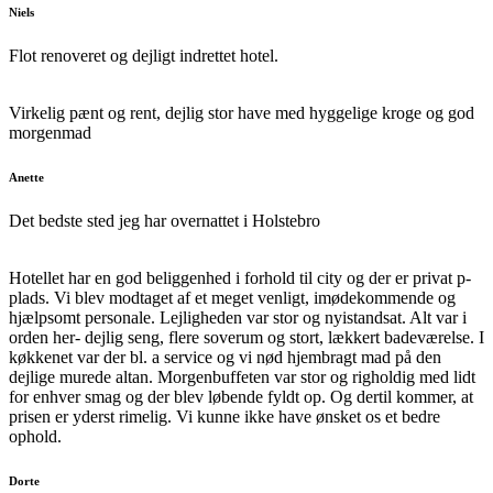
Niels
Flot renoveret og dejligt indrettet hotel.
Virkelig pænt og rent, dejlig stor have med hyggelige kroge og god
morgenmad
Anette
Det bedste sted jeg har overnattet i Holstebro
Hotellet har en god beliggenhed i forhold til city og der er privat p-
plads. Vi blev modtaget af et meget venligt, imødekommende og
hjælpsomt personale. Lejligheden var stor og nyistandsat. Alt var i
orden her- dejlig seng, flere soverum og stort, lækkert badeværelse. I
køkkenet var der bl. a service og vi nød hjembragt mad på den
dejlige murede altan. Morgenbuffeten var stor og righoldig med lidt
for enhver smag og der blev løbende fyldt op. Og dertil kommer, at
prisen er yderst rimelig. Vi kunne ikke have ønsket os et bedre
ophold.
Dorte